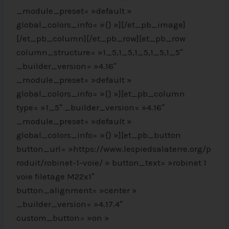
_module_preset= »default »
global_colors_info= »{} »][/et_pb_image]
[/et_pb_column][/et_pb_row][et_pb_row
column_structure= »1_5,1_5,1_5,1_5,1_5″
_builder_version= »4.16″
_module_preset= »default »
global_colors_info= »{} »][et_pb_column
type= »1_5″ _builder_version= »4.16″
_module_preset= »default »
global_colors_info= »{} »][et_pb_button
button_url= »https://www.lespiedsalaterre.org/p
roduit/robinet-1-voie/ » button_text= »robinet 1
voie filetage M22x1″
button_alignment= »center »
_builder_version= »4.17.4″
custom_button= »on »