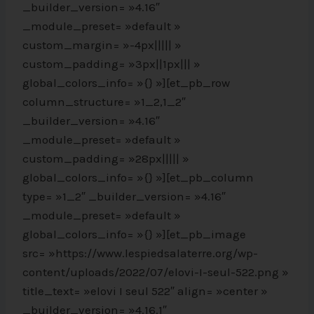
_builder_version= »4.16″
_module_preset= »default »
custom_margin= »-4px||||| »
custom_padding= »3px||1px||| »
global_colors_info= »{} »][et_pb_row
column_structure= »1_2,1_2″
_builder_version= »4.16″
_module_preset= »default »
custom_padding= »28px||||| »
global_colors_info= »{} »][et_pb_column
type= »1_2″ _builder_version= »4.16″
_module_preset= »default »
global_colors_info= »{} »][et_pb_image
src= »https://www.lespiedsalaterre.org/wp-
content/uploads/2022/07/elovi-I-seul-522.png »
title_text= »elovi I seul 522″ align= »center »
_builder_version= »4.16.1″