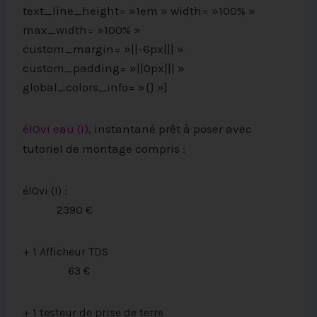
text_line_height= »1em » width= »100% »
max_width= »100% »
custom_margin= »||-6px||| »
custom_padding= »||0px||| »
global_colors_info= »{} »]
élOvi eau (I)
, instantané prêt à poser avec
tutoriel de montage compris :
élOvi (I) :
23
90 €
+ 1 Afficheur TDS
63 €
+ 1 testeur de prise de terre