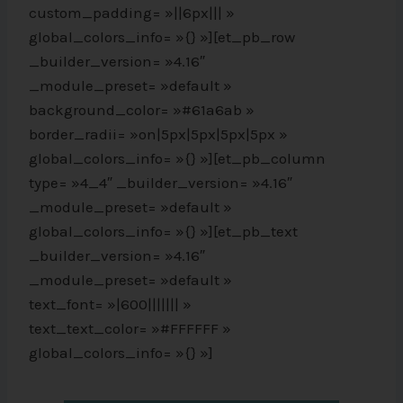
custom_padding= »||6px||| »
global_colors_info= »{} »][et_pb_row
_builder_version= »4.16″
_module_preset= »default »
background_color= »#61a6ab »
border_radii= »on|5px|5px|5px|5px »
global_colors_info= »{} »][et_pb_column
type= »4_4″ _builder_version= »4.16″
_module_preset= »default »
global_colors_info= »{} »][et_pb_text
_builder_version= »4.16″
_module_preset= »default »
text_font= »|600||||||| »
text_text_color= »#FFFFFF »
global_colors_info= »{} »]