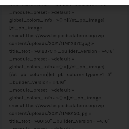
title_text= »61102″ _builder_version= »4.16″
_module_preset= »default »
global_colors_info= »{} »][/et_pb_image]
[et_pb_image
src= »https://www.lespiedsalaterre.org/wp-
content/uploads/2021/11/61237C.jpg »
title_text= »61237C » _builder_version= »4.16″
_module_preset= »default »
global_colors_info= »{} »][/et_pb_image]
[/et_pb_column][et_pb_column type= »1_5″
_builder_version= »4.16″
_module_preset= »default »
global_colors_info= »{} »][et_pb_image
src= »https://www.lespiedsalaterre.org/wp-
content/uploads/2021/11/60150.jpg »
title_text= »60150″ _builder_version= »4.16″
_module_preset= »default »