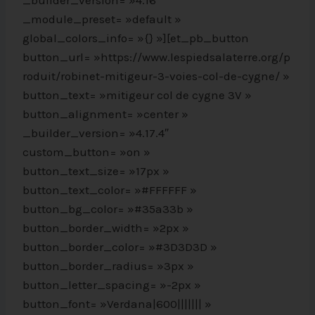
_builder_version= »4.16″
_module_preset= »default »
global_colors_info= »{} »][et_pb_button
button_url= »https://www.lespiedsalaterre.org/p
roduit/robinet-mitigeur-3-voies-col-de-cygne/ »
button_text= »mitigeur col de cygne 3V »
button_alignment= »center »
_builder_version= »4.17.4″
custom_button= »on »
button_text_size= »17px »
button_text_color= »#FFFFFF »
button_bg_color= »#35a33b »
button_border_width= »2px »
button_border_color= »#3D3D3D »
button_border_radius= »3px »
button_letter_spacing= »-2px »
button_font= »Verdana|600||||||| »