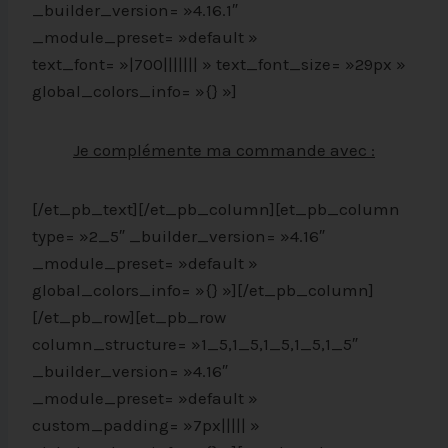
_builder_version= »4.16.1″
_module_preset= »default »
text_font= »|700||||||| » text_font_size= »29px »
global_colors_info= »{} »]
Je complémente ma commande avec :
[/et_pb_text][/et_pb_column][et_pb_column
type= »2_5″ _builder_version= »4.16″
_module_preset= »default »
global_colors_info= »{} »][/et_pb_column]
[/et_pb_row][et_pb_row
column_structure= »1_5,1_5,1_5,1_5,1_5″
_builder_version= »4.16″
_module_preset= »default »
custom_padding= »7px||||| »