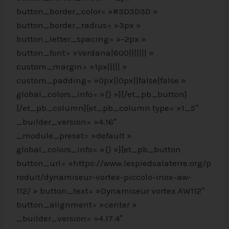
button_border_color= »#3D3D3D »
button_border_radius= »3px »
button_letter_spacing= »-2px »
button_font= »Verdana|600||||||| »
custom_margin= »1px||||| »
custom_padding= »0px||0px||false|false »
global_colors_info= »{} »][/et_pb_button]
[/et_pb_column][et_pb_column type= »1_5″
_builder_version= »4.16″
_module_preset= »default »
global_colors_info= »{} »][et_pb_button
button_url= »https://www.lespiedsalaterre.org/p
roduit/dynamiseur-vortex-piccolo-inox-aw-
112/ » button_text= »Dynamiseur vortex AW112″
button_alignment= »center »
_builder_version= »4.17.4″