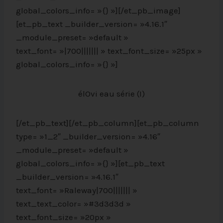
global_colors_info= »{} »][/et_pb_image]
[et_pb_text _builder_version= »4.16.1″
_module_preset= »default »
text_font= »|700||||||| » text_font_size= »25px »
global_colors_info= »{} »]
élOvi eau série (I)
[/et_pb_text][/et_pb_column][et_pb_column
type= »1_2″ _builder_version= »4.16″
_module_preset= »default »
global_colors_info= »{} »][et_pb_text
_builder_version= »4.16.1″
text_font= »Raleway|700||||||| »
text_text_color= »#3d3d3d »
text_font_size= »20px »