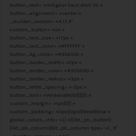
button_text= »mitigeur haut droit 3V »
button_alignment= »center »
_builder_version= »4.17.4″
custom_button= »on »
button_text_size= »17px »
button_text_color= »#FFFFFF »
button_bg_color= »#35a33b »
button_border_width= »2px »
button_border_color= »#3D3D3D »
button_border_radius= »3px »
button_letter_spacing= »-2px »
button_font= »Verdana|600||||||| »
custom_margin= »1px||||| »
custom_padding= »0px||0px||false|false »
global_colors_info= »{} »][/et_pb_button]
[/et_pb_column][et_pb_column type= »1_5″