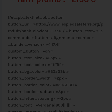
[/et_pb_text][et_pb_button
button_url= »https://www.lespiedsalaterre.org/p
roduit/pack-elovieau-i-seul/ » button_text= »Je
commande » button_alignment= »center »
_builder_version= »4.17.6″
custom_button= »on »
button_text_size= »25px »
button_text_color= »#ffffff »
button_bg_color= »#35a33b »
button_border_width= »2px »
button_border_color= »#3D3D3D »
button_border_radius= »3px »
button_letter_spacing= »-2px »
button_font= »Verdana|600||||||| »
custom_margin= »13px||||false|false »