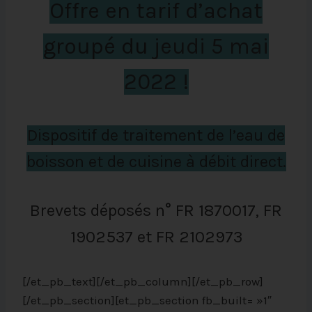
Offre en
tarif d’achat
groupé
du
jeudi 5 mai
2022 !
Dispositif de traitement de l’eau de
boisson
et de cuisine
à débit direct.
Brevets déposés n° FR 1870017, FR
1902537 et FR 2102973
[/et_pb_text][/et_pb_column][/et_pb_row]
[/et_pb_section][et_pb_section fb_built= »1″