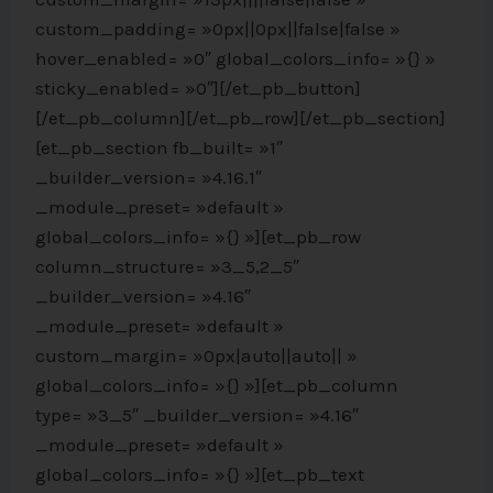
custom_padding= »0px||0px||false|false »
hover_enabled= »0″ global_colors_info= »{} »
sticky_enabled= »0″][/et_pb_button]
[/et_pb_column][/et_pb_row][/et_pb_section]
[et_pb_section fb_built= »1″
_builder_version= »4.16.1″
_module_preset= »default »
global_colors_info= »{} »][et_pb_row
column_structure= »3_5,2_5″
_builder_version= »4.16″
_module_preset= »default »
custom_margin= »0px|auto||auto|| »
global_colors_info= »{} »][et_pb_column
type= »3_5″ _builder_version= »4.16″
_module_preset= »default »
global_colors_info= »{} »][et_pb_text