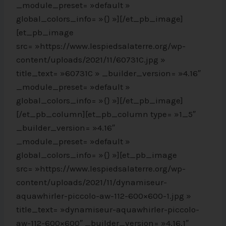
_module_preset= »default »
global_colors_info= »{} »][/et_pb_image]
[et_pb_image
src= »https://www.lespiedsalaterre.org/wp-
content/uploads/2021/11/60731C.jpg »
title_text= »60731C » _builder_version= »4.16″
_module_preset= »default »
global_colors_info= »{} »][/et_pb_image]
[/et_pb_column][et_pb_column type= »1_5″
_builder_version= »4.16″
_module_preset= »default »
global_colors_info= »{} »][et_pb_image
src= »https://www.lespiedsalaterre.org/wp-
content/uploads/2021/11/dynamiseur-
aquawhirler-piccolo-aw-112-600×600-1.jpg »
title_text= »dynamiseur-aquawhirler-piccolo-
aw-112-600×600″ _builder_version= »4.16.1″