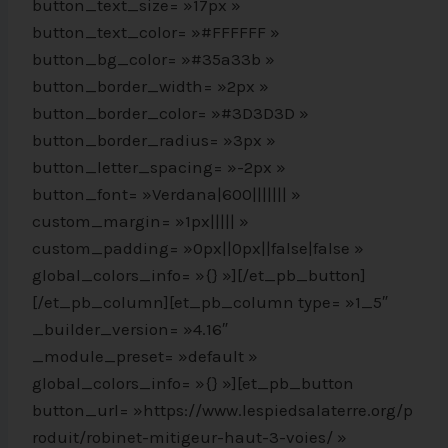
button_text_size= »17px »
button_text_color= »#FFFFFF »
button_bg_color= »#35a33b »
button_border_width= »2px »
button_border_color= »#3D3D3D »
button_border_radius= »3px »
button_letter_spacing= »-2px »
button_font= »Verdana|600||||||| »
custom_margin= »1px||||| »
custom_padding= »0px||0px||false|false »
global_colors_info= »{} »][/et_pb_button]
[/et_pb_column][et_pb_column type= »1_5″
_builder_version= »4.16″
_module_preset= »default »
global_colors_info= »{} »][et_pb_button
button_url= »https://www.lespiedsalaterre.org/p
roduit/robinet-mitigeur-haut-3-voies/ »