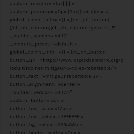
custom_margin= »1px||||| »
custom_padding= »0px||0px||false|false »
global_colors_info= »{} »][/et_pb_button]
[/et_pb_column][et_pb_column type= »1_5″
_builder_version= »4.16″
_module_preset= »default »
global_colors_info= »{} »][et_pb_button
button_url= »https://www.lespiedsalaterre.org/p
roduit/robinet-mitigeur-3-voies-rabattable/ »
button_text= »mitigeur rabattable 3V »
button_alignment= »center »
_builder_version= »4.17.4″
custom_button= »on »
button_text_size= »17px »
button_text_color= »#FFFFFF »
button_bg_color= »#35a33b »
button_border_width= »2px »