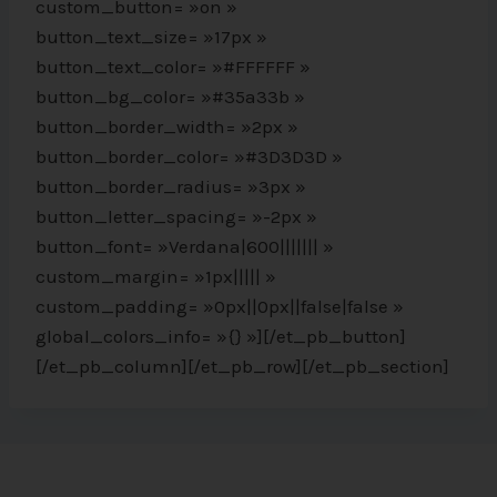
custom_button= »on »
button_text_size= »17px »
button_text_color= »#FFFFFF »
button_bg_color= »#35a33b »
button_border_width= »2px »
button_border_color= »#3D3D3D »
button_border_radius= »3px »
button_letter_spacing= »-2px »
button_font= »Verdana|600||||||| »
custom_margin= »1px||||| »
custom_padding= »0px||0px||false|false »
global_colors_info= »{} »][/et_pb_button]
[/et_pb_column][/et_pb_row][/et_pb_section]