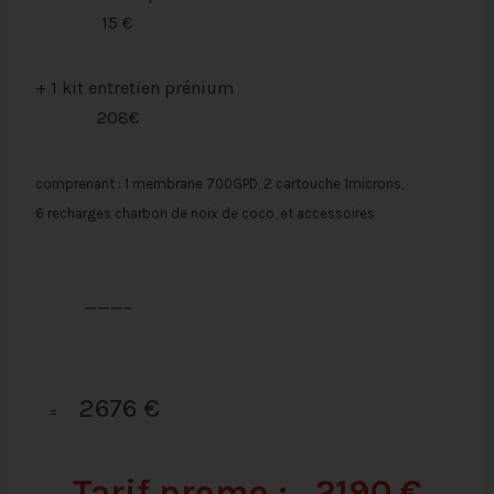
15 €
+ 1 kit entretien prénium
208€
comprenant : 1 membrane 700GPD, 2 cartouche 1microns,
6 recharges charbon de noix de coco, et accessoires
———–
2676 €
=
Tarif promo : 21
90 €